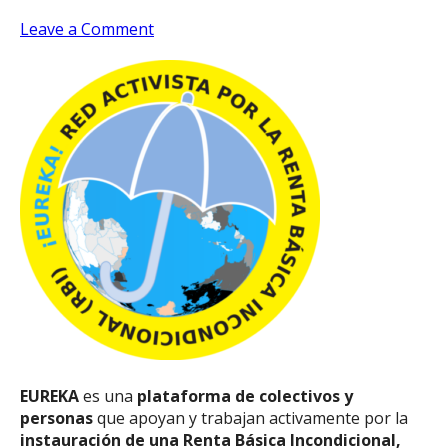
on
Leave a Comment
Eureka
en
el
Congreso
anual
de
BIEN
(31/08/2024)
EUREKA
es una
plataforma de colectivos y
personas
que apoyan y trabajan activamente por la
instauración de una Renta Básica Incondicional,