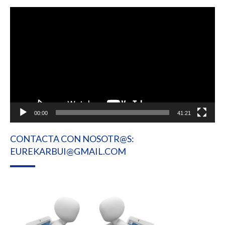
Reproductor
de
vídeo
00:00
41:21
CONTACTA CON NOSOTR@S:
EUREKARBUI@GMAIL.COM