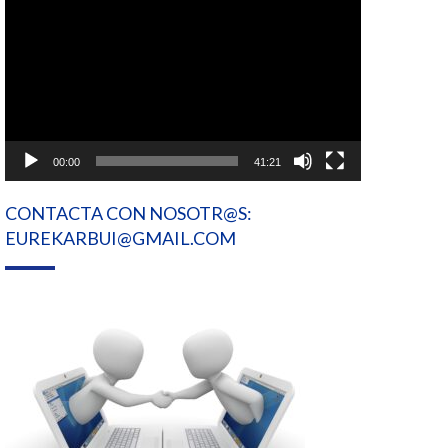
de
vídeo
00:00
41:21
CONTACTA CON NOSOTR@S:
EUREKARBUI@GMAIL.COM