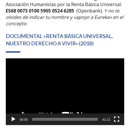
Asociación Humanistas por la Renta Básica Universal:
ES68 0073 0100 5905 0524 6285
(Openbank).
Y no te
olvides de indicar tu nombre y «apoyo a Eureka» en el
concepto
.
DOCUMENTAL «RENTA BÁSICA UNIVERSAL,
NUESTRO DERECHO A VIVIR» (2018)
Reproductor
de
vídeo
00:00
41:21