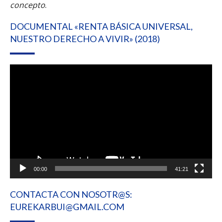
concepto
.
DOCUMENTAL «RENTA BÁSICA UNIVERSAL,
NUESTRO DERECHO A VIVIR» (2018)
Reproductor
de
vídeo
00:00
41:21
CONTACTA CON NOSOTR@S:
EUREKARBUI@GMAIL.COM