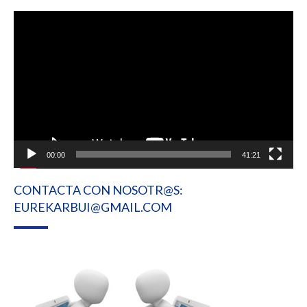
Reproductor
de
vídeo
00:00
41:21
CONTACTA CON NOSOTR@S:
EUREKARBUI@GMAIL.COM