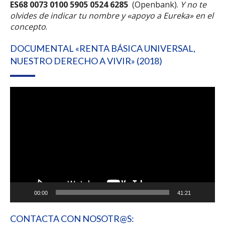
ES68 0073 0100 5905 0524 6285
(Openbank).
Y no te
olvides de indicar tu nombre y «apoyo a Eureka» en el
concepto
.
DOCUMENTAL «RENTA BÁSICA UNIVERSAL,
NUESTRO DERECHO A VIVIR» (2018)
Reproductor
de
vídeo
00:00
41:21
CONTACTA CON NOSOTR@S: